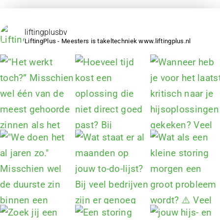
liftingplusbv
LiftingPlus - Meesters is takeltechniek www.liftingplus.nl