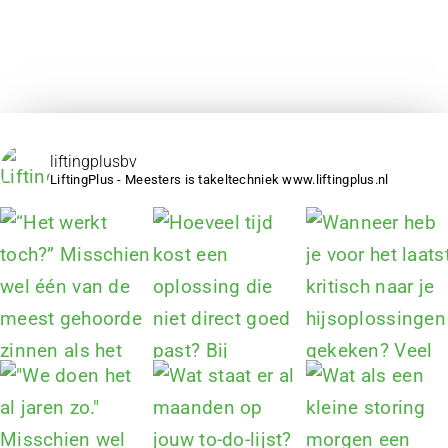
liftingplusbv
LiftingPlus - Meesters is takeltechniek www.liftingplus.nl