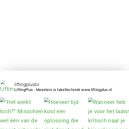
liftingplusbv
LiftingPlus - Meesters is takeltechniek www.liftingplus.nl