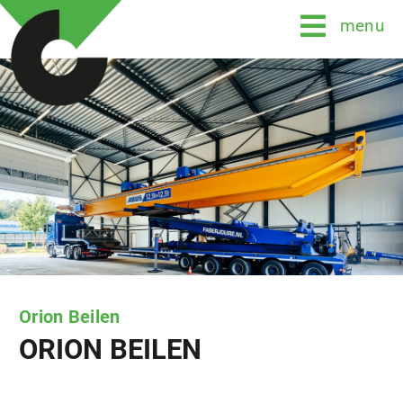
Skip
menu
to
content
Orion Beilen
ORION BEILEN