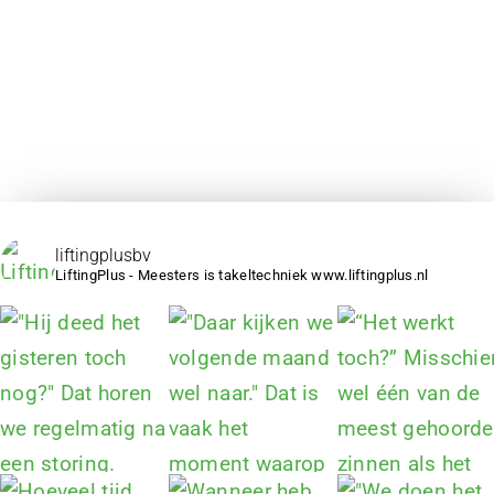
liftingplusbv
LiftingPlus - Meesters is takeltechniek www.liftingplus.nl