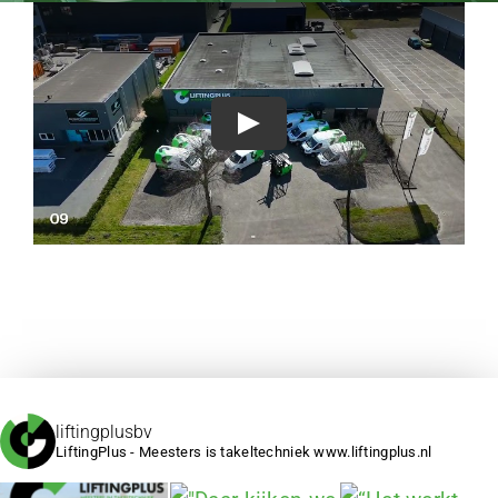
Play
liftingplusbv
LiftingPlus - Meesters is takeltechniek www.liftingplus.nl