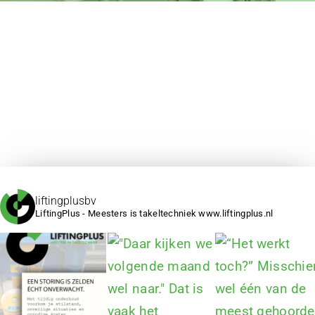
liftingplusbv
LiftingPlus - Meesters is takeltechniek www.liftingplus.nl