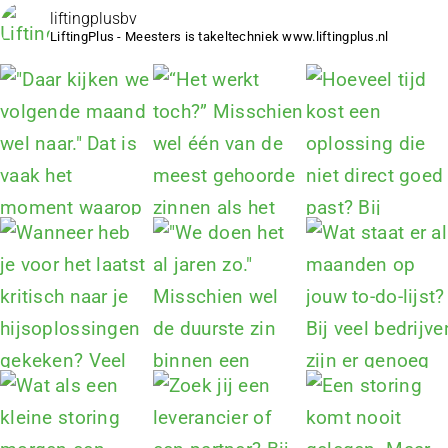
liftingplusbv
LiftingPlus - Meesters is takeltechniek www.liftingplus.nl