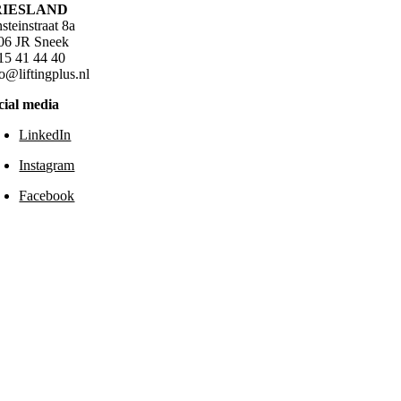
RIESLAND
steinstraat 8a
06 JR Sneek
15 41 44 40
fo@liftingplus.nl
cial media
LinkedIn
Instagram
Facebook