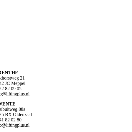
RENTHE
khorstweg 21
42 JC Meppel
22 82 09 05
fo@liftingplus.nl
WENTE
eibultweg 88a
75 BX Oldenzaal
41 82 02 80
fo@liftingplus.nl