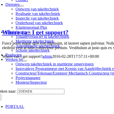
Diensten
Ontwerp van takeltechniek
Realisatie van takeltechniek
Inspectie van takeltechniek
Onderhoud van takeltechniek
Klantenportaal Plus
Where can I get support?
Specialisaties
Totaalleverancier in takeltechniek
Maritieme takeltechniek
Fusce porta augue quis erat dignissim, id laoreet sapien pulvinar. Nul
Automatische takeltechniek
eleifend velit at nibh consectetur pretium. Vestibulum at justo quis e
Schone takeltechniek
Producten
Where can I get support?
admin
2016-02-28T17:57:11+00:00
Werken bij
Ontwerp takeltechniek in maritieme omgevingen
Innovatieve Programmeur met Kennis van Aandrijftechniek 
Constructeur/Tekenaar/Engineer Mechanisch Constructeur (m
Projectmanager
Monteur/Inspecteur
eken naar:
PORTAAL