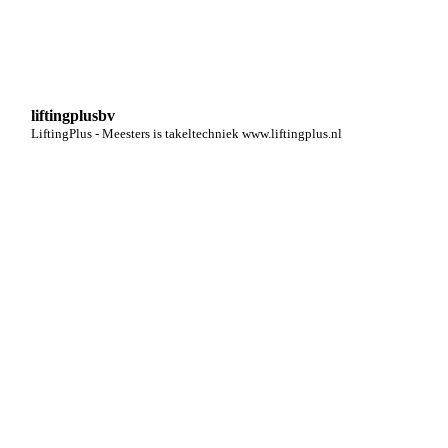
liftingplusbv
LiftingPlus - Meesters is takeltechniek www.liftingplus.nl