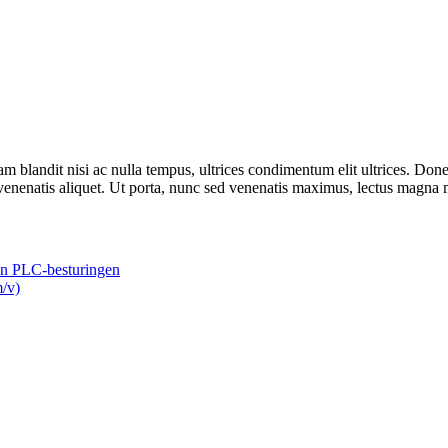
lam blandit nisi ac nulla tempus, ultrices condimentum elit ultrices. Do
x venenatis aliquet. Ut porta, nunc sed venenatis maximus, lectus magna 
en PLC-besturingen
/v)