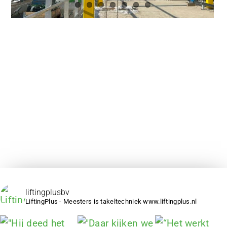
liftingplusbv
LiftingPlus - Meesters is takeltechniek www.liftingplus.nl