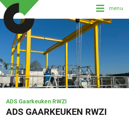
Skip
menu
to
content
ADS Gaarkeuken RWZI
ADS GAARKEUKEN RWZI