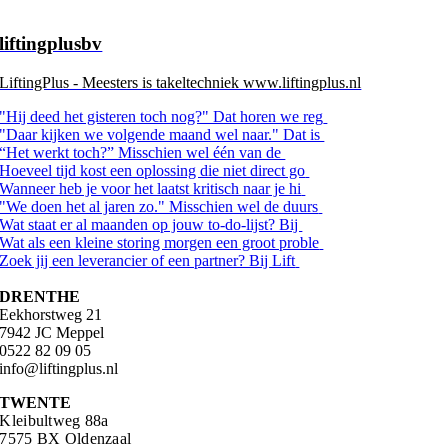
liftingplusbv
LiftingPlus - Meesters is takeltechniek www.liftingplus.nl
"Hij deed het gisteren toch nog?" Dat horen we reg
"Daar kijken we volgende maand wel naar." Dat is
“Het werkt toch?” Misschien wel één van de
Hoeveel tijd kost een oplossing die niet direct go
Wanneer heb je voor het laatst kritisch naar je hi
"We doen het al jaren zo." Misschien wel de duurs
Wat staat er al maanden op jouw to-do-lijst? Bij
Wat als een kleine storing morgen een groot proble
Zoek jij een leverancier of een partner? Bij Lift
DRENTHE
Eekhorstweg 21
7942 JC Meppel
0522 82 09 05
info@liftingplus.nl
TWENTE
Kleibultweg 88a
7575 BX Oldenzaal