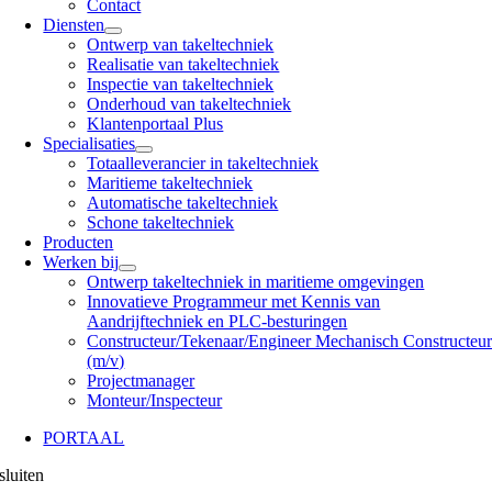
Contact
Diensten
Ontwerp van takeltechniek
Realisatie van takeltechniek
Inspectie van takeltechniek
Onderhoud van takeltechniek
Klantenportaal Plus
Specialisaties
Totaalleverancier in takeltechniek
Maritieme takeltechniek
Automatische takeltechniek
Schone takeltechniek
Producten
Werken bij
Ontwerp takeltechniek in maritieme omgevingen
Innovatieve Programmeur met Kennis van
Aandrijftechniek en PLC-besturingen
Constructeur/Tekenaar/Engineer Mechanisch Constructeu
(m/v)
Projectmanager
Monteur/Inspecteur
PORTAAL
sluiten