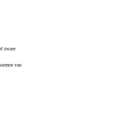
of zware
 normen van