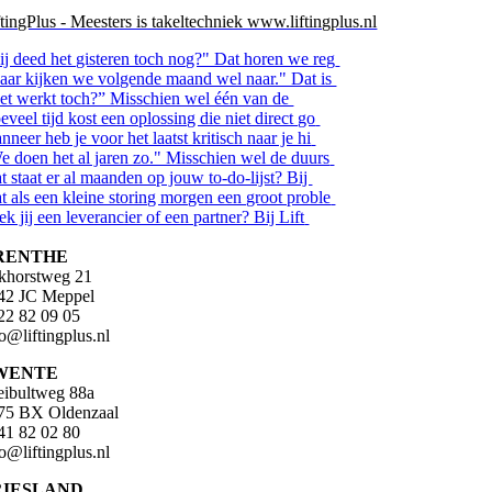
ftingPlus - Meesters is takeltechniek www.liftingplus.nl
ij deed het gisteren toch nog?" Dat horen we reg
aar kijken we volgende maand wel naar." Dat is
et werkt toch?” Misschien wel één van de
veel tijd kost een oplossing die niet direct go
neer heb je voor het laatst kritisch naar je hi
e doen het al jaren zo." Misschien wel de duurs
t staat er al maanden op jouw to-do-lijst? Bij
t als een kleine storing morgen een groot proble
k jij een leverancier of een partner? Bij Lift
RENTHE
khorstweg 21
42 JC Meppel
22 82 09 05
fo@liftingplus.nl
WENTE
eibultweg 88a
75 BX Oldenzaal
41 82 02 80
fo@liftingplus.nl
RIESLAND