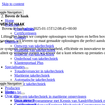
Skip to content
Producten
oggle Navigation
Boven de haak
Home
OVEN DE HAAK
Over ons
Boven de haak
admin
2025-01-15T12:08:45+00:00
Onze mensen
Certificeringen
j LiftingPlus bieden we complete oplossingen voor hijsen en heffen bov
Contact
epassingen, wij leveren op maat gemaakte oplossingen die perfect aanslu
Diensten
Ontwerp van takeltechniek
ze systemen combineren betrouwbaarheid, efficiëntie en innovatieve t
Realisatie van takeltechniek
aliteit en veiligheid zorgen wij ervoor dat u kunt rekenen op prestaties
Inspectie van takeltechniek
Onderhoud van takeltechniek
Klantenportaal Plus
Specialisaties
Totaalleverancier in takeltechniek
Maritieme takeltechniek
Automatische takeltechniek
oggle Navigation
Schone takeltechniek
Producten
Home
Werken bij
Over ons
Ontwerp takeltechniek in maritieme omgevingen
Onze mensen
Innovatieve Programmeur met Kennis van Aandrijftechniek 
Certificeringen
Constructeur/Tekenaar/Engineer Mechanisch Constructeur (m