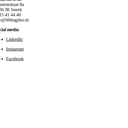
steinstraat 8a
06 JR Sneek
15 41 44 40
fo@liftingplus.nl
cial media
LinkedIn
Instagram
Facebook