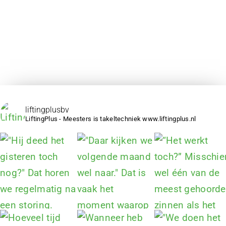
liftingplusbv
LiftingPlus - Meesters is takeltechniek www.liftingplus.nl